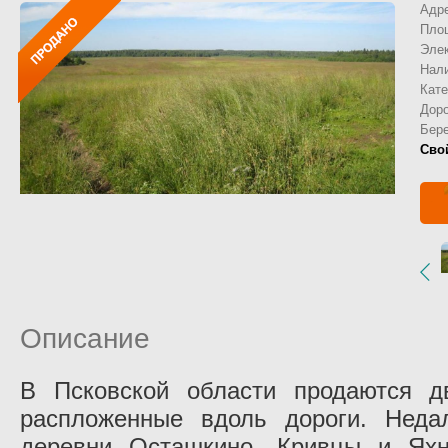
Адр
Пло
Эле
Нал
Кате
Дор
Бер
Свой
Описание
В Псковской области продаются д
распложенные вдоль дороги. Неда
деревни Осташкино, Кривцы и Яхн