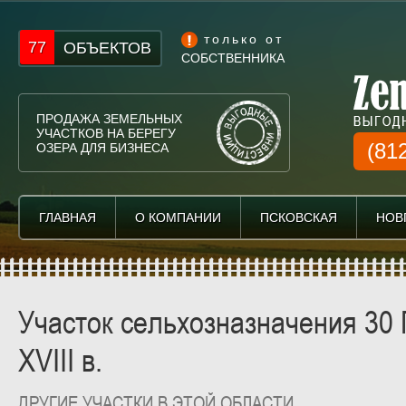
только от
77
ОБЪЕКТОВ
СОБСТВЕННИКА
ПРОДАЖА ЗЕМЕЛЬНЫХ
УЧАСТКОВ НА БЕРЕГУ
(81
ОЗЕРА ДЛЯ БИЗНЕСА
ГЛАВНАЯ
ГЛАВНАЯ
О КОМПАНИИ
О КОМПАНИИ
ПСКОВСКАЯ
ПСКОВСКАЯ
НОВ
НОВ
Участок сельхозназначения 30 
XVIII в.
ДРУГИЕ УЧАСТКИ В ЭТОЙ ОБЛАСТИ