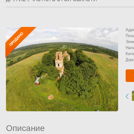
Адр
Пло
Эле
Нал
Кате
Дор
Описание