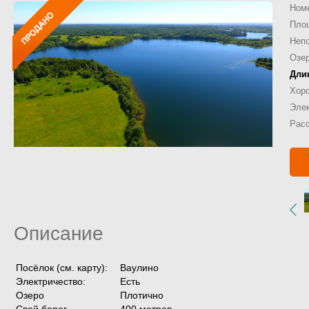
Ном
Площ
Непо
Озе
Дли
Хор
Элек
Расс
Описание
Посёлок (см. карту):
Ваулино
Электричество:
Есть
Озеро
Плотично
Свой берег
400 метров