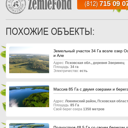
(812)
715 09 0
ПОХОЖИЕ ОБЪЕКТЫ:
Земельный участок 34 Га возле озер О
и Але
Адрес:
Псковская обл., деревня
Зверинец
Площадь:
34 га
Электричество:
есть
Массив 85 Га с двумя озерами и берег
Адрес:
Локнянский район, Псковская област
Площадь:
85 Га
Свой берег озера
1350 метров
Полуостров 48,5 Га со своим берегом 