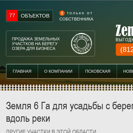
только от
77
ОБЪЕКТОВ
СОБСТВЕННИКА
ПРОДАЖА ЗЕМЕЛЬНЫХ
УЧАСТКОВ НА БЕРЕГУ
(81
ОЗЕРА ДЛЯ БИЗНЕСА
ГЛАВНАЯ
ГЛАВНАЯ
О КОМПАНИИ
О КОМПАНИИ
ПСКОВСКАЯ
ПСКОВСКАЯ
НОВ
НОВ
Земля 6 Га для усадьбы с бере
вдоль реки
ДРУГИЕ УЧАСТКИ В ЭТОЙ ОБЛАСТИ