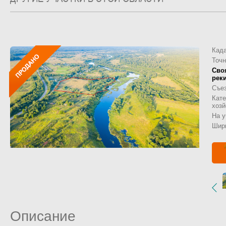
Кад
Точн
Сво
рек
Съе
Кат
хозй
На у
Шири
Описание