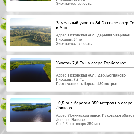
Электричество:
есть
Земельный участок 34 Га возле озер О
и Але
Адрес:
Псковская обл., деревня
Зверинец
Площадь:
34 га
Электричество:
есть
Участок 7,8 Га на озере Горбовское
Адрес:
Псковская обл.,
дер.
Богданово
Площадь:
7,8 Га
Протяженность берега:
130 метров
10,5 га с берегом 350 метров на озере
Локново
Адрес:
Локнянский район, Псковская област
Деревня
Яхново
Свой берег озера 350 метров