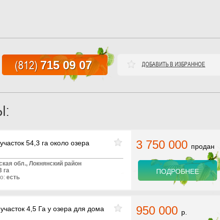
(812)
715 09 07
ДОБАВИТЬ В ИЗБРАННОЕ
Ы:
3 750 000
часток 54,3 га около озера
продан
ская обл.,
Локнянский
район
3 га
ПОДРОБНЕЕ
о:
есть
950 000
часток 4,5 Га у озера для дома
р.