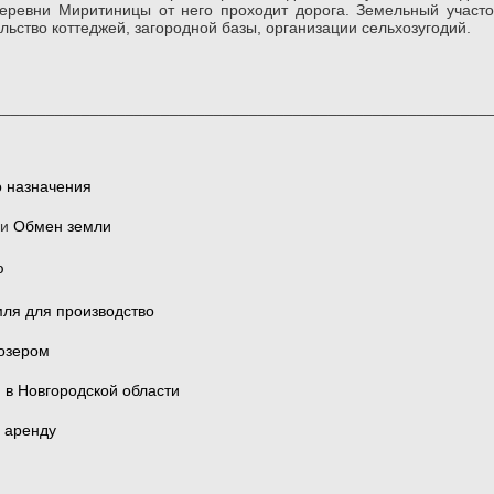
еревни Миритиницы от него проходит дорога. Земельный участо
льство коттеджей, загородной базы, организации сельхозугодий.
________________________________________________________
о назначения
и
Обмен земли
ю
ля для производство
озером
 в Новгородской области
 аренду