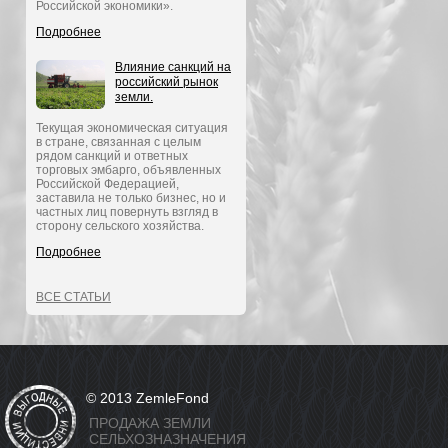
Российской экономики».
Подробнее
Влияние санкций на
российский рынок
земли.
Текущая экономическая ситуация
в стране, связанная с целым
рядом санкций и ответных
торговых эмбарго, объявленных
Российской Федерацией,
заставила не только бизнес, но и
частных лиц повернуть взгляд в
сторону сельского хозяйства.
Подробнее
ВСЕ СТАТЬИ
© 2013 ZemleFond
ПРОДАЖА ЗЕМЛИ
СЕЛЬХОЗНАЗНАЧЕНИЯ