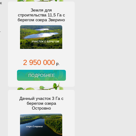
к
Земля для
строительства 11,5 Га с
берегом озера Зверино
_
2 950 000
р.
ПОДРОБНЕЕ
Дачный участок 3 Га с
берегом озера
Островно