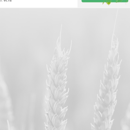
о:
есть