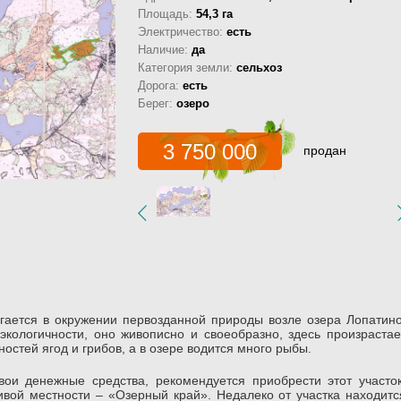
Площадь:
54,3 га
Электричество:
есть
Наличие:
да
Категория земли:
сельхоз
Дорога:
есть
Берег:
озеро
3 750 000
продан
гается в окружении первозданной природы возле озера Лопатино
экологичности, оно живописно и своеобразно, здесь произрастае
остей ягод и грибов, а в озере водится много рыбы.
вои денежные средства, рекомендуется приобрести этот участок
вой местности – «Озерный край». Недалеко от участка находитс