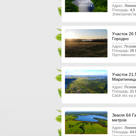
Адрес:
Локня
Площадь:
4,5
Электричеств
Участок 26 
Городно
Адрес:
Псков
Площадь:
26 
Протяженност
Участок 21,
Миритиниц
Адрес:
Псков
Площадь:
21 
Свой лес на у
Земля 64 Га
метров
Адрес:
Локня
Площадь:
64 