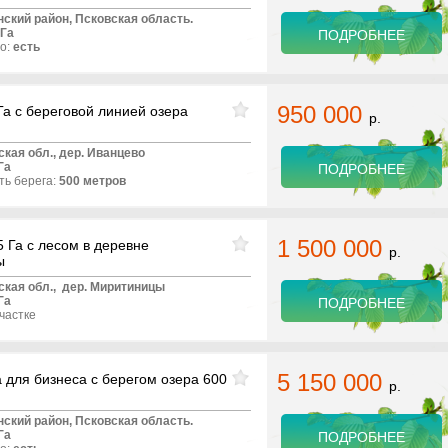
нский район, Псковская область.
 Га
ПОДРОБНЕЕ
о:
есть
950 000
Га с береговой линией озера
р.
ская обл.,
дер.
Иванцево
Га
ПОДРОБНЕЕ
ь берега:
50
0 метров
1 500 000
5 Га с лесом в деревне
р.
ы
ская обл.,
дер. Миритиницы
Га
ПОДРОБНЕЕ
частке
5 150 000
 для бизнеса с берегом озера 600
р.
нский район, Псковская область.
Га
ПОДРОБНЕЕ